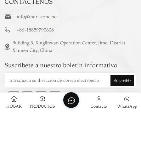
CONTÁCTENOS
info@marsstone.net
+86-18859790608
Building 3, Xinglinwan Operation Center, Jimei District,
Xiamen City, China
Suscríbete a nuestro boletín informativo
Suscribir
HOGAR
PRODUCTOS
Contacto
WhatsApp
Derechos de autor © 2026 Xiamen Mars Stone Co., Ltd.
Reservados todos los derechos .
RED SOPORTADA
Noticias
Mapa del sitio
Xml
política de privacidad