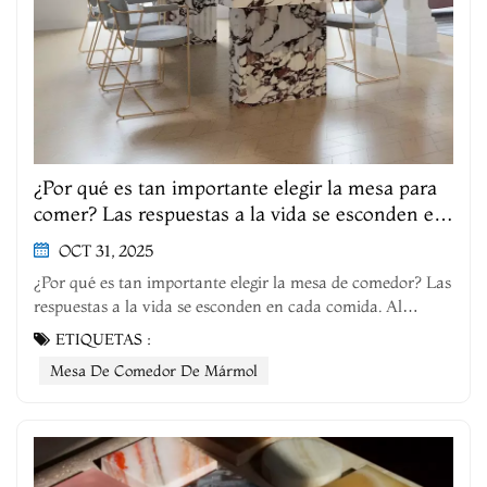
¿Por qué es tan importante elegir la mesa para
comer? Las respuestas a la vida se esconden en
cada comida.
OCT 31, 2025
¿Por qué es tan importante elegir la mesa de comedor? Las
respuestas a la vida se esconden en cada comida. Al
decorar, muchos se centran en los sofás y la ropa de cama,
ETIQUETAS :
pero pasan por alto la mesa de comedor: el espacio central
Mesa De Comedor De Mármol
donde come toda la familia. Como fábrica de muebles de
mármol, hemos vi...