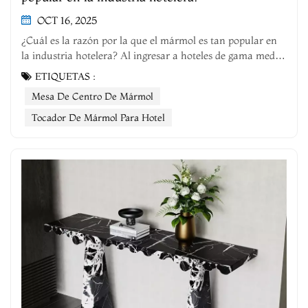
OCT 16, 2025
¿Cuál es la razón por la que el mármol es tan popular en
la industria hotelera? Al ingresar a hoteles de gama media
y alta, desde el piso del vestíbulo hasta el lavabos de
ETIQUETAS :
mármol en las habitaciones de huéspedes y el mesas de
Mesa De Centro De Mármol
centro de mármol En las zonas de descanso, el mármol es
omnipresente. La...
Tocador De Mármol Para Hotel