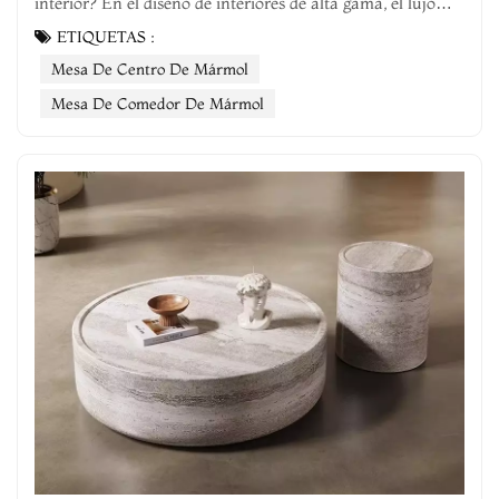
interior? En el diseño de interiores de alta gama, el lujo
combina funcionalidad, artesanía y un estilo duradero.
ETIQUETAS :
Para los propietarios más exigentes, los muebles de
Mesa De Centro De Mármol
mármol, como mesas de centro de mármol y mesas de
comedor—es una opción ideal que f...
Mesa De Comedor De Mármol