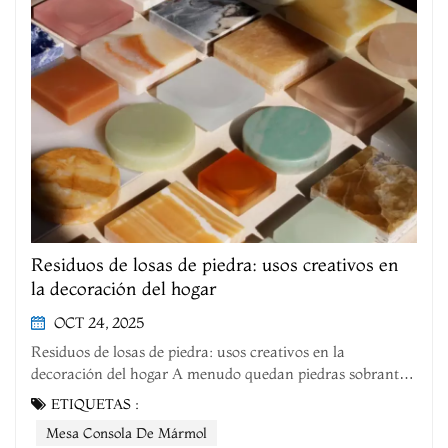
Residuos de losas de piedra: usos creativos en
la decoración del hogar
OCT 24, 2025
Residuos de losas de piedra: usos creativos en la
decoración del hogar A menudo quedan piedras sobrantes
al finalizar la decoración. Estos fragmentos no son un
ETIQUETAS :
desperdicio. Con una pequeña modificación, se pueden
Mesa Consola De Mármol
convertir en artículos prácticos y de alta calidad para el