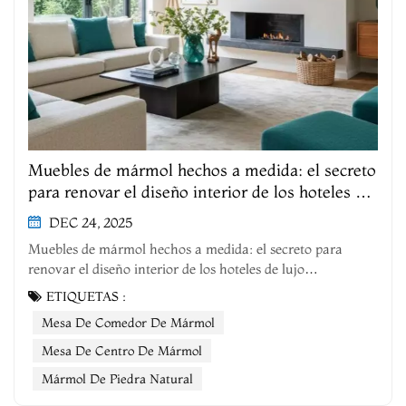
Muebles de mármol hechos a medida: el secreto
para renovar el diseño interior de los hoteles de
lujo estadounidenses.
DEC 24, 2025
Muebles de mármol hechos a medida: el secreto para
renovar el diseño interior de los hoteles de lujo
estadounidenses. En la industria hotelera de lujo, la
ETIQUETAS :
calidad de la primera impresión define la experiencia
Mesa De Comedor De Mármol
general del huésped, y cada detalle del dise&nt...
Mesa De Centro De Mármol
Mármol De Piedra Natural