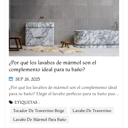
¿Por qué los lavabos de mármol son el
complemento ideal para tu baño?
SEP 26, 2025
¿Por qué los lavabos de mármol son el complemento ideal
para tu baño? Elegir el lavabo perfecto para tu baño puede
ser complicado, sobre todo si no tienes claro qué necesitas.
ETIQUETAS :
Hay varios factores clave a considerar al elegir, como su
Tocador De Travertino Beige
Lavabo De Travertino
funcionamiento, su integración en el espacio y si se adapta
a tu e...
Lavabo De Mármol Para Baño