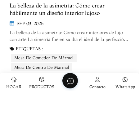
La belleza de la asimetría: Cómo crear
hábilmente un diseño interior lujoso
SEP 03, 2025
La belleza de la asimetría: Cómo crear interiores de lujo
con arte La simetría fue en su día el ideal de la perfección
en el diseño de interiores, pero ahora la asimetría, con su
ETIQUETAS :
tensión poco convencional, se ha convertido en una nueva
Mesa De Comedor De Mármol
tendencia en el lujo. El mármol, con su textura y brillo, es
el...
Mesa De Centro De Mármol
Mesa Auxiliar De Mármol
Bandeja De Mármol
HOGAR
PRODUCTOS
Contacto
WhatsApp