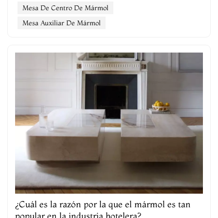
hogar. A continuación, se m...
Mesa De Centro De Mármol
Mesa Auxiliar De Mármol
¿Cuál es la razón por la que el mármol es tan
popular en la industria hotelera?