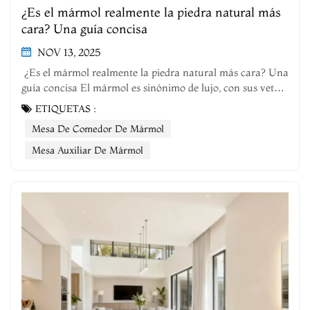
¿Es el mármol realmente la piedra natural más
cara? Una guía concisa
NOV 13, 2025
¿Es el mármol realmente la piedra natural más cara? Una
guía concisa El mármol es sinónimo de lujo, con sus vetas
únicas y un acabado pulido que adorna desde
ETIQUETAS :
monumentos antiguos hasta interiores modernos. Pero, ¿es
Mesa De Comedor De Mármol
la piedra natural más cara, o existen alternativas más
exclusivas? En Elsa Home & Be...
Mesa Auxiliar De Mármol