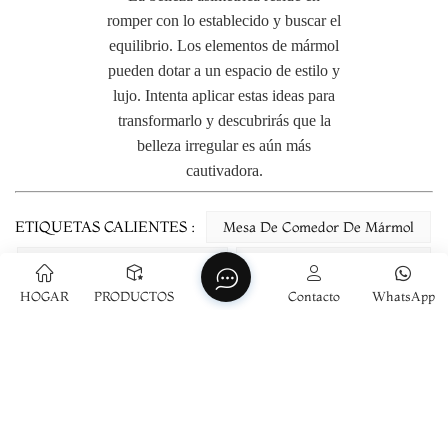
romper con lo establecido y buscar el
equilibrio. Los elementos de mármol
pueden dotar a un espacio de estilo y
lujo. Intenta aplicar estas ideas para
transformarlo y descubrirás que la
belleza irregular es aún más
cautivadora.
ETIQUETAS CALIENTES :
Mesa De Comedor De Mármol
Mesa De Centro De Mármol
Mesa Auxiliar De Mármol
HOGAR
PRODUCTOS
Contacto
WhatsApp
Bandeja De Mármol
ANTERIOR
¿Pueden los muebles de mármol realzar tu interior?
El encanto del lujo atemporal