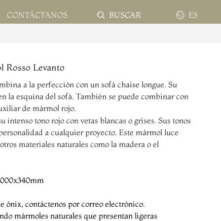
BUSCAR
ES
CONTÁCTANOS
EN
l Rosso Levanto
FR
bina a la perfección con un sofá chaise longue. Su
 en la esquina del sofá. También se puede combinar con
ES
xiliar de mármol rojo.
 intenso tono rojo con vetas blancas o grises. Sus tonos
PT
 personalidad a cualquier proyecto. Este mármol luce
otros materiales naturales como la madera o el
AR
x1000x340mm
e ónix, contáctenos por correo electrónico.
ando mármoles naturales que presentan ligeras