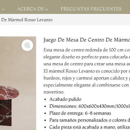
S
ACERCA DE
PREGUNTAS FRECUENTES
o De Mármol Rosso Levanto
Juego De Mesa De Centro De Mármo
Esta mesa de centro redonda de 100 cm com
elegante diseño es perfecto para colocarla
una mesa de centro para crear una mesa au
El mármol Rosso Levanto es conocido por su
burdeos, rojos y carmesí aportan calidez y
especialmente elegante al combinarse con 
travertino.
Acabado pulido
Dimensiones: 600x600x430mm/1000
Plazo de entrega: 6-8 semanas
Para tamaños personalizados o colores d
Cada pieza está acabada a mano, utiliz