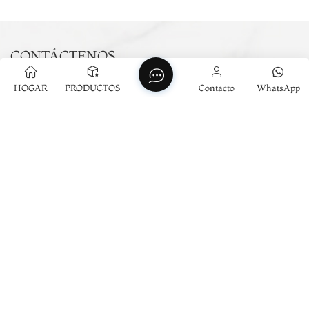
CONTÁCTENOS
info@marsstone.net
HOGAR
PRODUCTOS
Contacto
WhatsApp
+86-18859790608
Building 3, Xinglinwan Operation Center, Jimei District,
Xiamen City, China
Suscríbete a nuestro boletín informativo
Suscribir