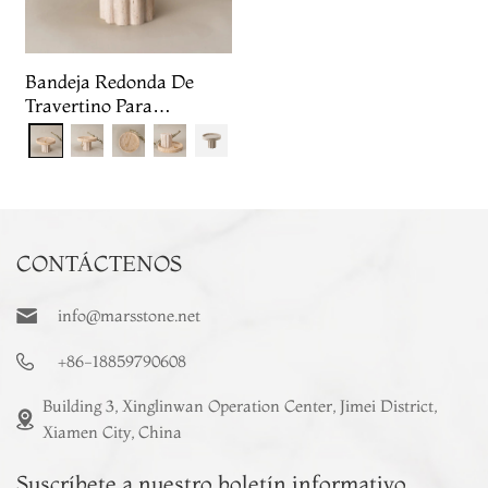
Bandeja Redonda De
Travertino Para
Exhibición De Joyas
CONTÁCTENOS
info@marsstone.net
+86-18859790608
Building 3, Xinglinwan Operation Center, Jimei District,
Xiamen City, China
Suscríbete a nuestro boletín informativo