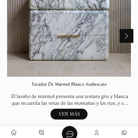
Tocador De Mármol Blanco Arabescato
El lavabo de mármol presenta una textura gris y blanca
que recuerda las vetas de las montañas y los ríos, y su
textura única le confiere un aire artístico y sofisticado. El
VER MÁS
mueble es sencillo y redondeado, con líneas suaves. El
borde de la mesa es ligeramente convexo y redondeado, y
la grifería de latón crea una atmósfera de lujo que
combina frío y calor. Los cajones dobles son prácticos y